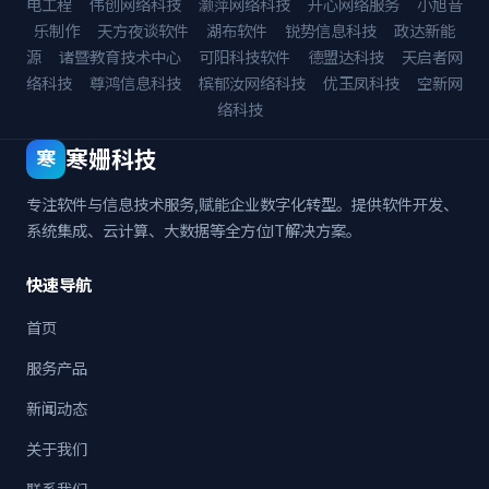
电工程
伟创网络科技
灏萍网络科技
开心网络服务
小旭音
乐制作
天方夜谈软件
湖布软件
锐势信息科技
政达新能
源
诸暨教育技术中心
可阳科技软件
德盟达科技
天启者网
络科技
尊鸿信息科技
槟郁汝网络科技
优玉凤科技
空新网
络科技
寒姗科技
寒
专注软件与信息技术服务,赋能企业数字化转型。提供软件开发、
系统集成、云计算、大数据等全方位IT解决方案。
快速导航
首页
服务产品
新闻动态
关于我们